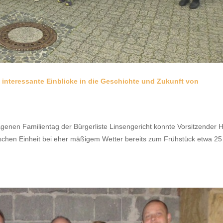
t interessante Einblicke in die Geschichte und Zukunft von
genen Familientag der Bürgerliste Linsengericht konnte Vorsitzender 
chen Einheit bei eher mäßigem Wetter bereits zum Frühstück etwa 25