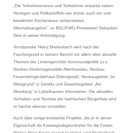
„Die Teilnehmerinnen und Teilnehmer erwartet neben
Heringen und Pellkartoffeln wie immer auch ein vom
bewährten Küchenteam vorbereitetes
Alternativangebot“, so BGL/FWG-Pressewart Sebastian
Dein in seiner Ankündigung.
Vorsitzender Heinz Breitenbach wird nach der
Faschingszeit in seinem Bericht vor allem über aktuelle
Themen der Linsengerichter Kommunalpolitik (u.a.
Neubau Kindertagesstätte Altenhasslau, Neubau
Feuerwehrgerätehaus Eidengesäß, Neubaugebiet „Im
Weisgrund“ in Geislitz und Gewerbegebiet „Am
Weinberg“ in Lützelhausen informieren. Die aktuellen
Vorhaben und Termine der heimischen Bürgerliste wird
er hierbei ebenso vorstellen.
Auch über einige kreisweite Projekte, die er in seiner
Eigenschaft als Kreistagsabgeordneter für die Freien
Wähler Main-Kinzig derzeit begleitet, wird Breitenbach